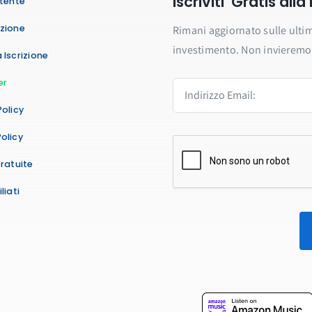
Iscriviti Gratis all
Utente
azione
Rimani aggiornato sulle ultim
investimento. Non invieremo 
 Iscrizione
er
Policy
olicy
Gratuite
liati