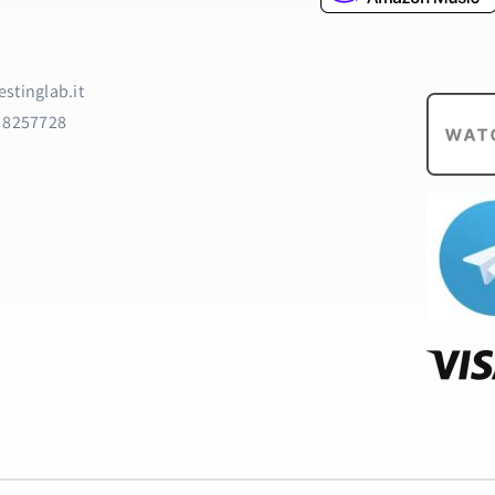
stinglab.it
9 8257728