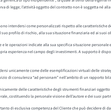
a generica di tipo indipendente”, la quale ai sensi della vigente 
rva di legge; l’attività oggetto del contratto non è soggetta né al
o intendersi come personalizzati rispetto alle caratteristiche de
uo profilo di rischio, alla sua situazione finanziaria ed ai suoi o
 e le operazioni indicate alla sua specifica situazione personale e
ropria esperienza nel campo degli investimenti. A supporto è dispo
ndersi unicamente come delle esemplificazioni virtuali delle str
vizio di consulenza “ad personam” nell’ambito di un rapporto bilat
icamente delle caratteristiche degli strumenti finanziari oggett
erale, costituendo la personale visione dell’autore e dei suoi partn
rtanto di esclusiva competenza del Cliente che può decidere di d