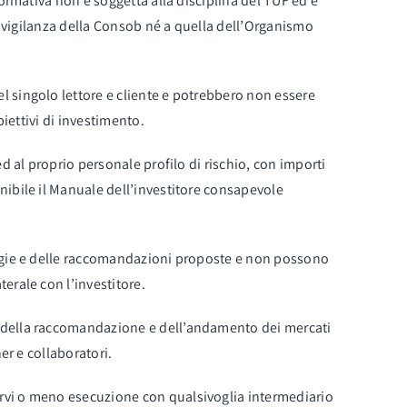
normativa non è soggetta alla disciplina del TUF ed è
la vigilanza della Consob né a quella dell’Organismo
l singolo lettore e cliente e potrebbero non essere
biettivi di investimento.
d al proprio personale profilo di rischio, con importi
nibile il Manuale dell’investitore consapevole
ategie e delle raccomandazioni proposte e non possono
erale con l’investitore.
o della raccomandazione e dell’andamento dei mercati
er e collaboratori.
arvi o meno esecuzione con qualsivoglia intermediario