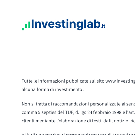
Salta
al
contenuto
Tutte le informazioni pubblicate sul sito www.investin
alcuna forma di investimento.
Non si tratta di raccomandazioni personalizzate ai sensi 
comma 5 septies del TUF, d. lgs 24 febbraio 1998 e l’art
clienti mediante l’elaborazione di testi, dati, notizie, ri