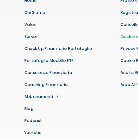
Home
Profilo 
Chi Siamo
Registr
Valori
Cancella
Servizi
Disclam
Check Up Finanziario Portafoglio
Privacy 
Portafoglio Modello ETF
Cookie P
Consulenza Finanziaria
Analisi 
Coaching Finanziario
Area Affi
Abbonamenti
Blog
Podcast
Youtube