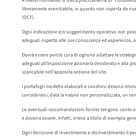
A livello normativo si tratta precisamente di “consulenz
liberamente esercitabile, in quanto non coperta da rise
(OCF).
Ogni indicazione e/o suggerimento operativo non posson
adeguati rispetto alle sue conoscenze ed esperienze, al s
Dovrà essere perciò cura di ognuno adattare le strategie
adeguati all’esposizione azionaria desiderata e alla p
scaricabile nell’apposita sezione del sito.
I portafogli modello elaborati e condivisi devono inte
considerarsi, data la natura non personalizzata, un ser
Le eventuali raccomandazioni fornite tengono conto un
e devono essere, infatti, intese a titolo di esempio gen
Ogni decisione di investimento e disinvestimento è pe