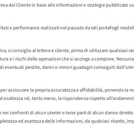
sa dal Cliente in base alle informazioni e strategie pubblicate sul 
ltati e performance realizzati nel passato da tali portafogli mode
va, si consiglia al lettore e cliente, prima di utilizzare qualsiasi
tura e i rischi delle operazioni che si accinge a compiere. Nessuna
 di eventuali perdite, danni o minori guadagni conseguiti dall’uten
 per assicurare la propria accuratezza e affidabilità, ponendo la 
d esattezza né, tanto meno, la rispondenza rispetto all’andament
e nei confronti di alcun utente o terze parti di alcun danno dirett
letezza ed esattezza delle informazioni, da qualsiasi ritardo, imp