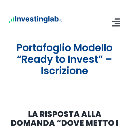
Salta
al
contenuto
Tog
Nav
Portafoglio Modello
Home
“Ready to Invest” –
Abbonamenti
Iscrizione
Servizi
Blog
Contatti
LA RISPOSTA ALLA
Area Riservata
DOMANDA “DOVE METTO I