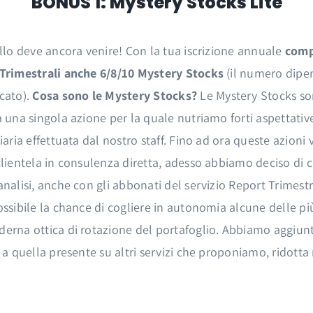
BONUS 1: Mystery Stocks Lite
ello deve ancora venire! Con la tua iscrizione annuale
compr
Trimestrali anche 6/8/10 Mystery Stocks
(il numero dipen
cato).
Cosa sono le Mystery Stocks?
Le Mystery Stocks son
 una singola azione per la quale nutriamo forti aspettative 
iaria effettuata dal nostro staff. Fino ad ora queste azion
lientela in consulenza diretta, adesso abbiamo deciso di c
analisi, anche con gli abbonati del servizio Report Trimest
ossibile la chance di cogliere in autonomia alcune delle pi
erna ottica di rotazione del portafoglio. Abbiamo aggiunto
 a quella presente su altri servizi che proponiamo, ridotta 