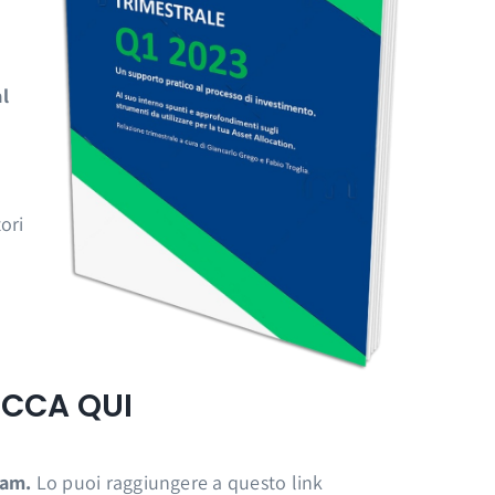
al
ori
LICCA QUI
ram.
Lo puoi raggiungere a questo link