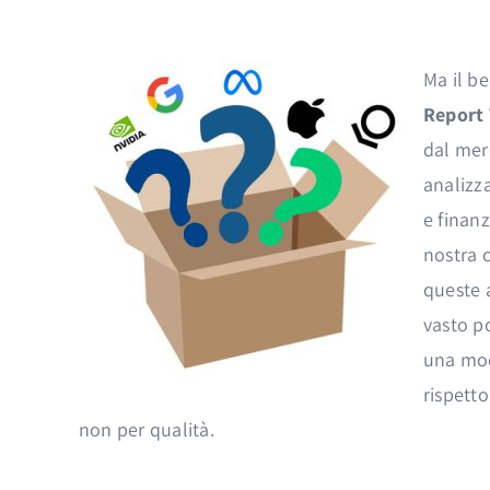
Ma il b
Report 
dal mer
analizza
e finanz
nostra c
queste 
vasto p
una mod
rispetto
non per qualità.