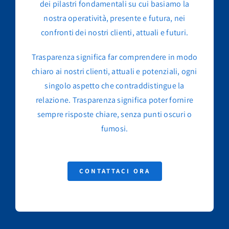
dei pilastri fondamentali su cui basiamo la
nostra operatività, presente e futura, nei
confronti dei nostri clienti, attuali e futuri.
Trasparenza significa far comprendere in modo
chiaro ai nostri clienti, attuali e potenziali, ogni
singolo aspetto che contraddistingue la
relazione. Trasparenza significa poter fornire
sempre risposte chiare, senza punti oscuri o
fumosi.
CONTATTACI ORA