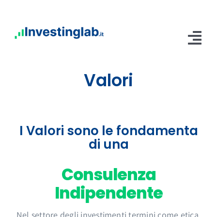
Salta
al
contenuto
Tog
Nav
Valori
Home
Abbonamenti
Servizi
I Valori sono le fondamenta
di una
Blog
Consulenza
Contatti
Indipendente
Area Riservata
Nel settore degli investimenti termini come etica,