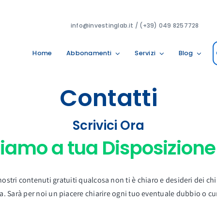
info@investinglab.it / (+39) 049 8257728
Home
Abbonamenti
Servizi
Blog
Contatti
Scrivici Ora
i nostri contenuti gratuiti qualcosa non ti è chiaro e desideri dei c
ta. Sarà per noi un piacere chiarire ogni tuo eventuale dubbio o cur