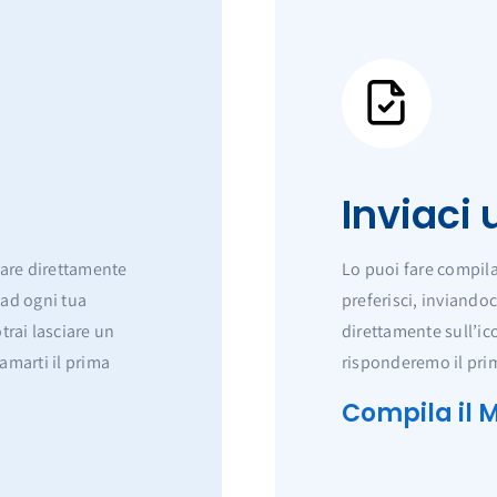
Inviaci
rlare direttamente
Lo puoi fare compila
 ad ogni tua
preferisci, inviando
rai lasciare un
direttamente sull’ic
iamarti il prima
risponderemo il prim
Compila il M