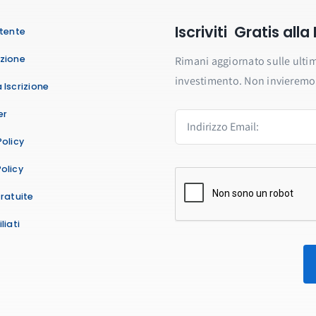
Iscriviti Gratis all
Utente
azione
Rimani aggiornato sulle ultim
investimento. Non invieremo 
 Iscrizione
er
Policy
olicy
Gratuite
liati