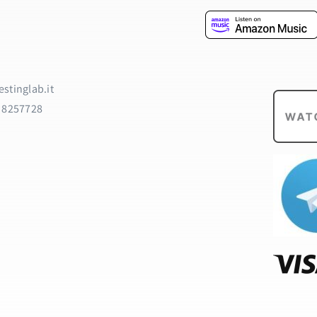
stinglab.it
9 8257728