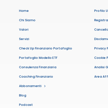
Home
Profilo 
Chi Siamo
Registr
Valori
Cancella
Servizi
Disclam
Check Up Finanziario Portafoglio
Privacy 
Portafoglio Modello ETF
Cookie P
Consulenza Finanziaria
Analisi 
Coaching Finanziario
Area Affi
Abbonamenti
Blog
Podcast