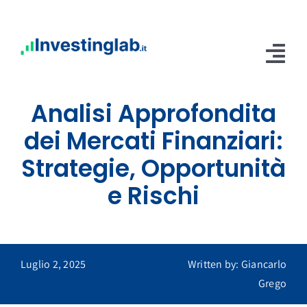
Salta
al
contenuto
Tog
Nav
Analisi Approfondita
Home
dei Mercati Finanziari:
Abbonamenti
Strategie, Opportunità
Servizi
e Rischi
Blog
Contatti
Luglio 2, 2025
Written by: Giancarlo
Area Riservata
Grego