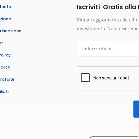
Iscriviti Gratis all
Utente
azione
Rimani aggiornato sulle ultim
investimento. Non invieremo 
 Iscrizione
er
Policy
olicy
Gratuite
liati