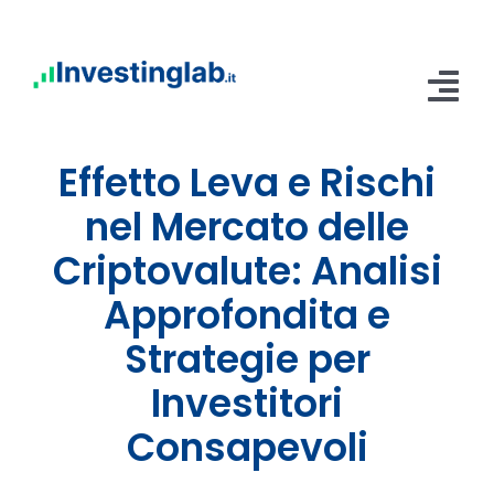
Salta
al
contenuto
Tog
Nav
Effetto Leva e Rischi
Home
nel Mercato delle
Abbonamenti
Criptovalute: Analisi
Servizi
Approfondita e
Blog
Strategie per
Investitori
Contatti
Consapevoli
Area Riservata