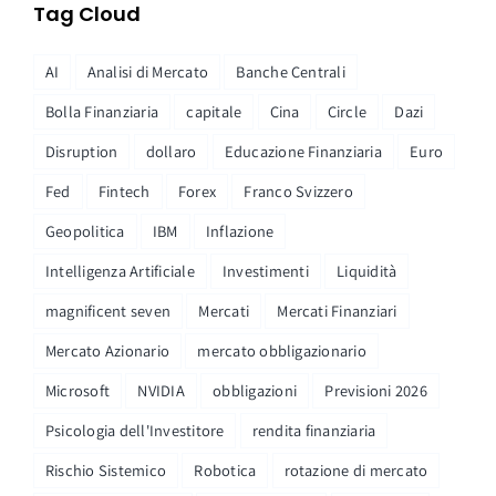
Tag Cloud
AI
Analisi di Mercato
Banche Centrali
Bolla Finanziaria
capitale
Cina
Circle
Dazi
Disruption
dollaro
Educazione Finanziaria
Euro
Fed
Fintech
Forex
Franco Svizzero
Geopolitica
IBM
Inflazione
Intelligenza Artificiale
Investimenti
Liquidità
magnificent seven
Mercati
Mercati Finanziari
Mercato Azionario
mercato obbligazionario
Microsoft
NVIDIA
obbligazioni
Previsioni 2026
Psicologia dell'Investitore
rendita finanziaria
Rischio Sistemico
Robotica
rotazione di mercato