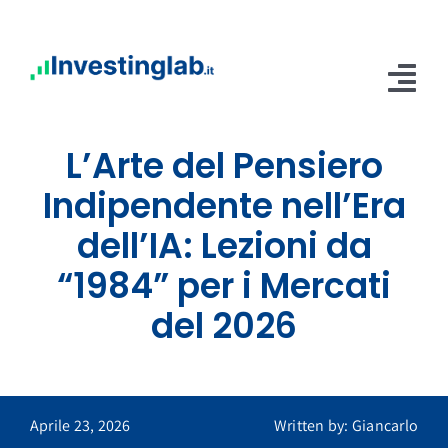
Salta
al
contenuto
Tog
Nav
L’Arte del Pensiero
Home
Indipendente nell’Era
Abbonamenti
dell’IA: Lezioni da
Servizi
“1984” per i Mercati
Blog
del 2026
Contatti
Area Riservata
Aprile 23, 2026
Written by: Giancarlo