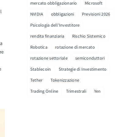
mercato obbligazionario
Microsoft
l
NVIDIA
obbligazioni
Previsioni 2026
Psicologia dell'Investitore
rendita finanziaria
Rischio Sistemico
ca
Robotica
rotazione di mercato
re
rotazione settoriale
semiconduttori
e
Stablecoin
Strategie di Investimento
Tether
Tokenizzazione
Trading Online
Trimestrali
Yen