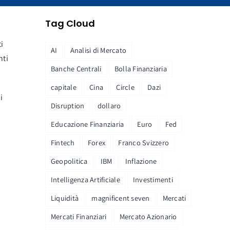
Tag Cloud
i
AI
Analisi di Mercato
nti
Banche Centrali
Bolla Finanziaria
capitale
Cina
Circle
Dazi
i
Disruption
dollaro
Educazione Finanziaria
Euro
Fed
Fintech
Forex
Franco Svizzero
Geopolitica
IBM
Inflazione
Intelligenza Artificiale
Investimenti
Liquidità
magnificent seven
Mercati
Mercati Finanziari
Mercato Azionario